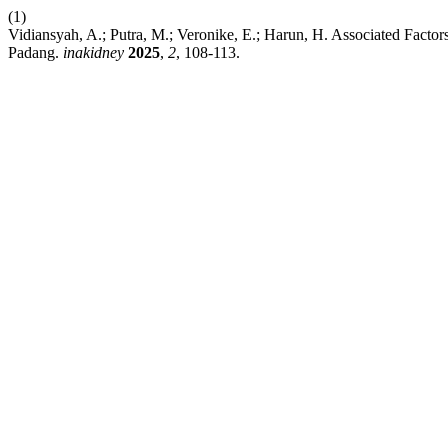
(1)
Vidiansyah, A.; Putra, M.; Veronike, E.; Harun, H. Associated Factor
Padang.
inakidney
2025
,
2
, 108-113.